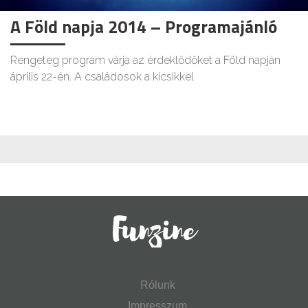
A Föld napja 2014 – Programajánló
Rengeteg program várja az érdeklődőket a Föld napján
április 22-én. A családosok a kicsikkel
Rólunk
Impresszum