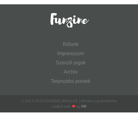
Rólunk
Impresszum
Szerzői jogok
Archív
Terjesztési pontok
© 2017-2018 FUNZINE Média Kft. | Minden jog fenntartva
crafted with
by
PR