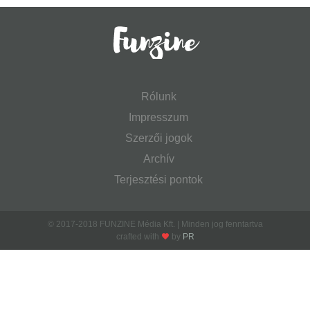
Rólunk
Impresszum
Szerzői jogok
Archív
Terjesztési pontok
© 2017-2018 FUNZINE Média Kft. | Minden jog fenntartva
crafted with
by
PR