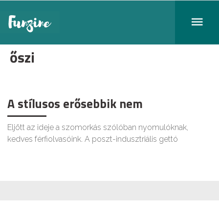
őszi
A stílusos erősebbik nem
Eljött az ideje a szomorkás szólóban nyomulóknak,
kedves férfiolvasóink. A poszt-indusztriális gettó