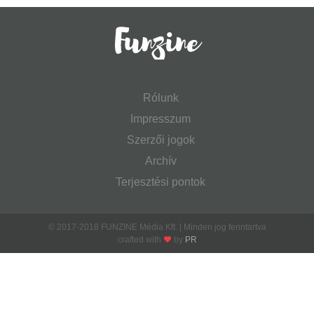
Rólunk
Impresszum
Szerzői jogok
Archív
Terjesztési pontok
© 2017-2018 FUNZINE Média Kft. | Minden jog fenntartva
crafted with
by
PR