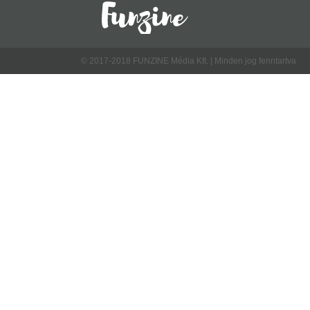
© 2017-2018 FUNZINE Média Kft. | Minden jog fenntartva