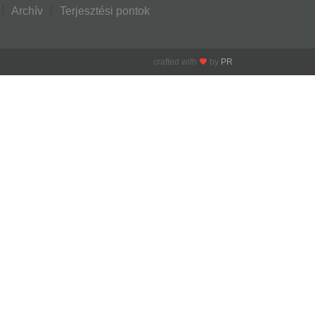
Archív
Terjesztési pontok
crafted with
by
PR