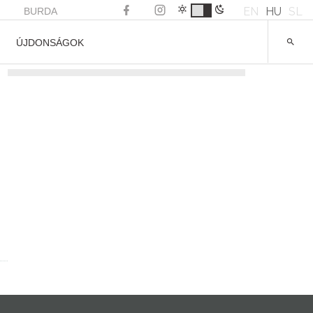
EN
HU
SL
BURDA
ÚJDONSÁGOK