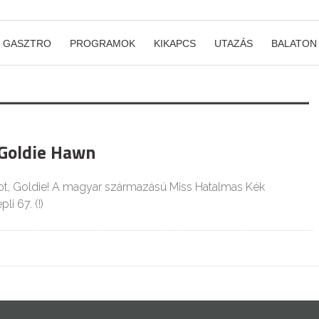
GASZTRO
PROGRAMOK
KIKAPCS
UTAZÁS
BALATON
 Goldie Hawn
ot, Goldie! A magyar származású Miss Hatalmas Kék
i 67. (!)