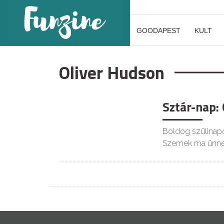
GOODAPEST
KULT
Oliver Hudson
Sztár-nap:
Boldog szülinap
Szemek ma ünnepl