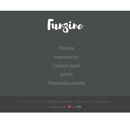
Rólunk
Impresszum
Szerzői jogok
Archív
Terjesztési pontok
© 2017-2018 FUNZINE Média Kft. | Minden jog fenntartva
crafted with
by
PR