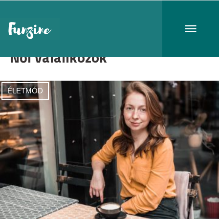
Női válallkozók
ÉLETMÓD