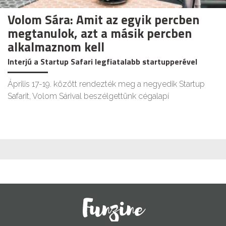
Volom Sára: Amit az egyik percben
megtanulok, azt a másik percben
alkalmaznom kell
Interjú a Startup Safari legfiatalabb startupperével
Április 17-19. között rendezték meg a negyedik Startup
Safarit, Volom Sárival beszélgettünk cégalapí