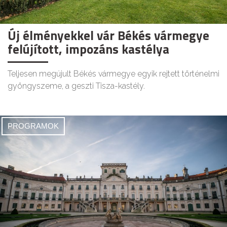
Új élményekkel vár Békés vármegye
felújított, impozáns kastélya
Teljesen megújult Békés vármegye egyik rejtett történelmi
gyöngyszeme, a geszti Tisza-kastély.
PROGRAMOK