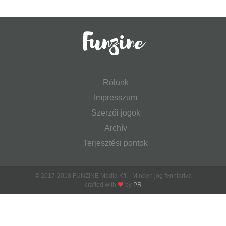
Rólunk
Impresszum
Szerzői jogok
Archív
Terjesztési pontok
© 2017-2018 FUNZINE Média Kft. | Minden jog fenntartva
crafted with
by
PR