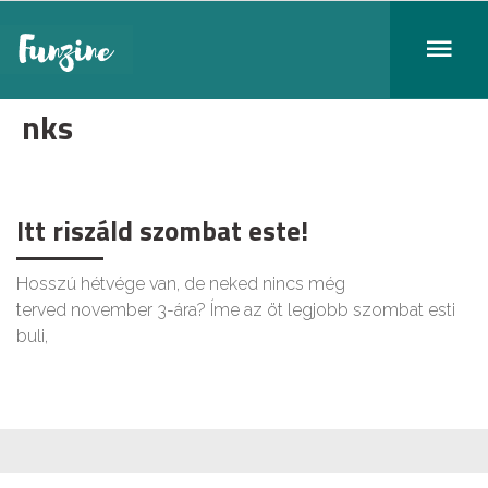
nks
Itt riszáld szombat este!
Hosszú hétvége van, de neked nincs még
terved november 3-ára? Íme az öt legjobb szombat esti
buli,