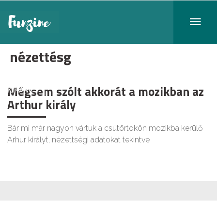
nézettésg
Mégsem szólt akkorát a mozikban az
KIKAPCS
Arthur király
Bár mi már nagyon vártuk a csütörtökön mozikba kerülő
Arhur királyt, nézettségi adatokat tekintve