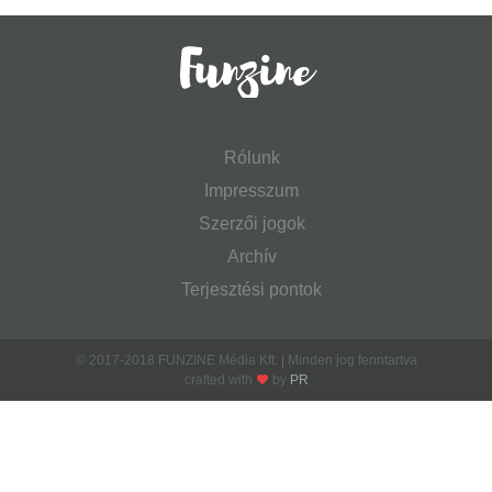
Rólunk
Impresszum
Szerzői jogok
Archív
Terjesztési pontok
© 2017-2018 FUNZINE Média Kft. | Minden jog fenntartva
crafted with
by
PR