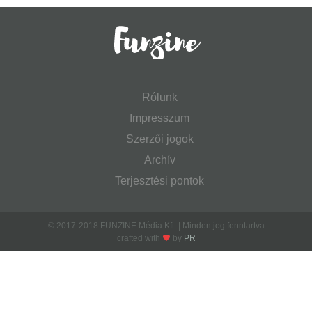
Rólunk
Impresszum
Szerzői jogok
Archív
Terjesztési pontok
© 2017-2018 FUNZINE Média Kft. | Minden jog fenntartva
crafted with
by
PR