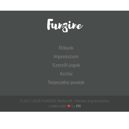
Rólunk
Impresszum
Szerzői jogok
Archív
Terjesztési pontok
© 2017-2018 FUNZINE Média Kft. | Minden jog fenntartva
crafted with
by
PR