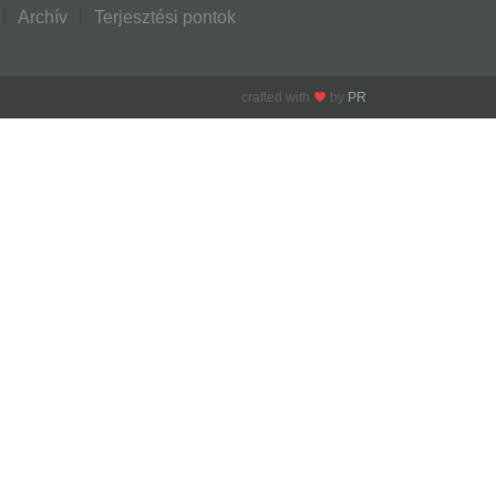
Archív
Terjesztési pontok
crafted with
by
PR