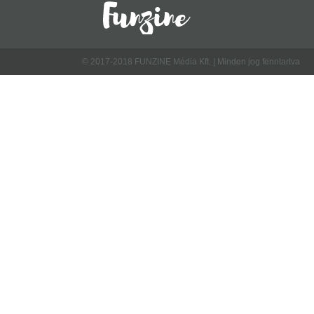
© 2017-2018 FUNZINE Média Kft. | Minden jog fenntartva