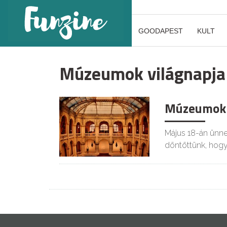
GOODAPEST
KULT
Múzeumok világnapja
Múzeumok 
Május 18-án ünne
döntöttünk, ho