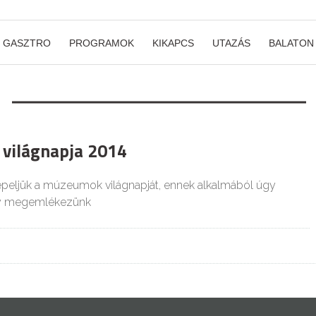
GASZTRO
PROGRAMOK
KIKAPCS
UTAZÁS
BALATON
világnapja 2014
peljük a múzeumok világnapját, ennek alkalmából úgy
gy megemlékezünk