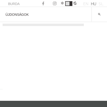
EN
HU
SL
BURDA
ÚJDONSÁGOK