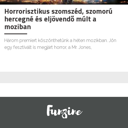
Horrorisztikus szomszéd, szomorú
hercegné és eljövendő múlt a
moziban
Három premiert köszönthetünk a héten mozikban. Jön
egy fesztivált is megjárt horror, a Mr. Jones,