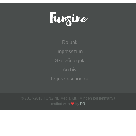
Rólunk
Impresszum
Szerzői jogok
Archív
Terjesztési pontok
© 2017-2018 FUNZINE Média Kft. | Minden jog fenntartva
crafted with
by
PR