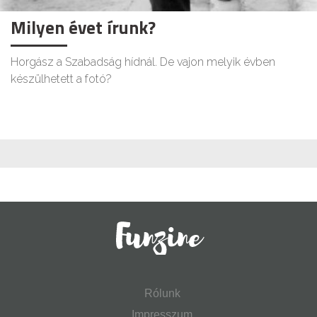
Milyen évet írunk?
Horgász a Szabadság hídnál. De vajon melyik évben
készülhetett a fotó?
Rólunk
Impresszum