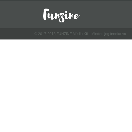
© 2017-2018 FUNZINE Média Kft. | Minden jog fenntartva