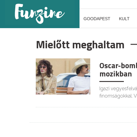
GOODAPEST
KULT
Mielőtt meghaltam
Oscar-bomb
mozikban
Igazi vegyesfelv
finomságokkal. V