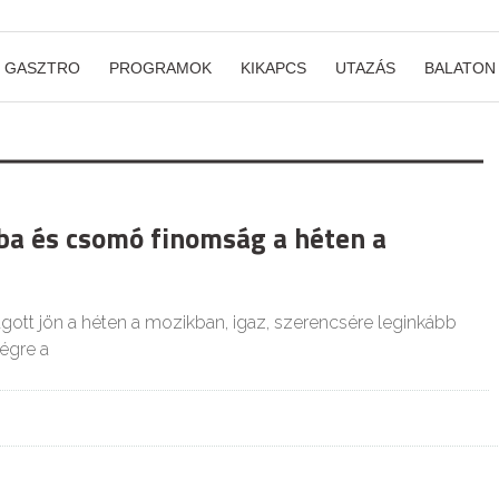
GASZTRO
PROGRAMOK
KIKAPCS
UTAZÁS
BALATON
a és csomó finomság a héten a
ágott jön a héten a mozikban, igaz, szerencsére leginkább
égre a