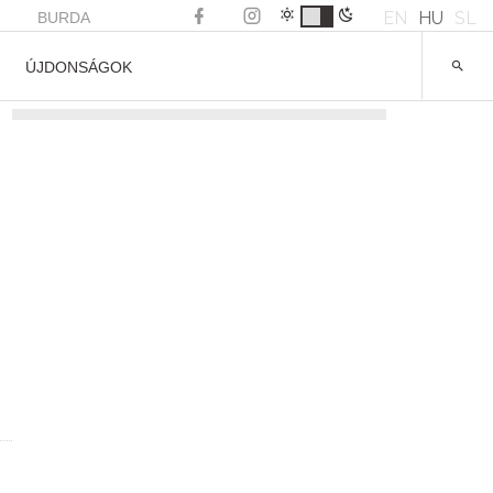
EN
HU
SL
BURDA
ÚJDONSÁGOK