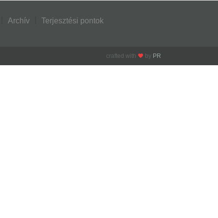
Archív
Terjesztési pontok
crafted with
by
PR