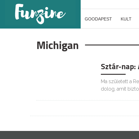
GOODAPEST
KULT
Michigan
Sztár-nap:
Ma született a R
dolog, amit bizt