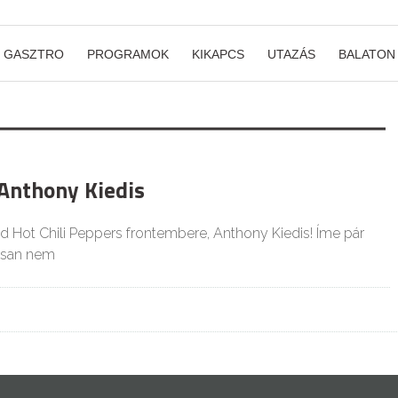
GASZTRO
PROGRAMOK
KIKAPCS
UTAZÁS
BALATON
 Anthony Kiedis
ed Hot Chili Peppers frontembere, Anthony Kiedis! Íme pár
osan nem