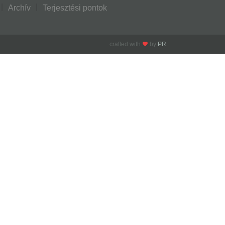
Archív
Terjesztési pontok
crafted with
by
PR