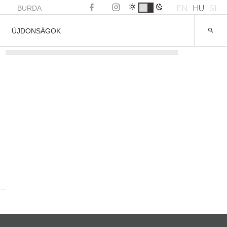
EN
HU
SL
BURDA
ÚJDONSÁGOK