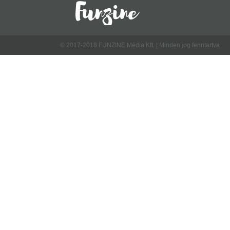
© 2017-2018 FUNZINE Média Kft. | Minden jog fenntartva