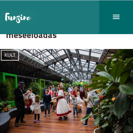
meseelőadás
KULT