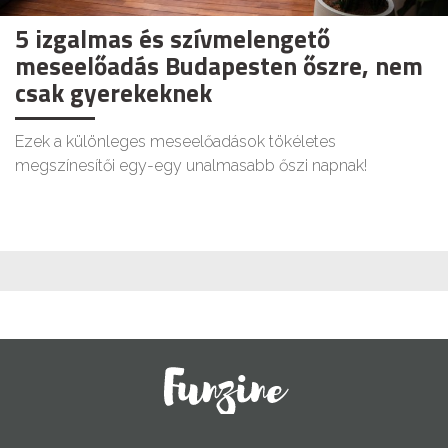
5 izgalmas és szívmelengető
meseelőadás Budapesten őszre, nem
csak gyerekeknek
Ezek a különleges meseelőadások tökéletes
megszínesítői egy-egy unalmasabb őszi napnak!