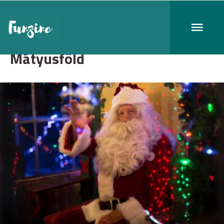
Mátyusföld