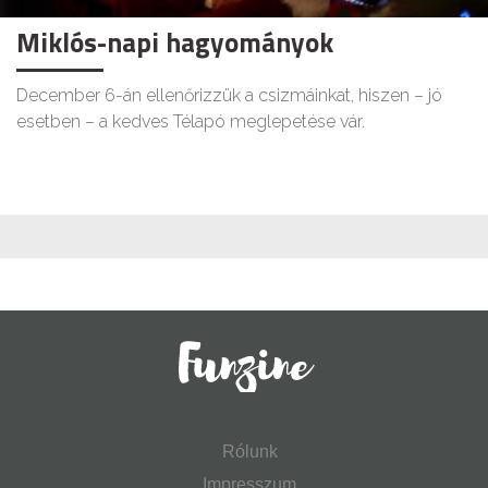
Miklós-napi hagyományok
December 6-án ellenőrizzük a csizmáinkat, hiszen – jó
esetben – a kedves Télapó meglepetése vár.
Rólunk
Impresszum