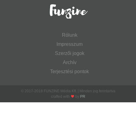
Rólunk
Impresszum
Szerzői jogok
Archív
Terjesztési pontok
© 2017-2018 FUNZINE Média Kft. | Minden jog fenntartva
crafted with
by
PR