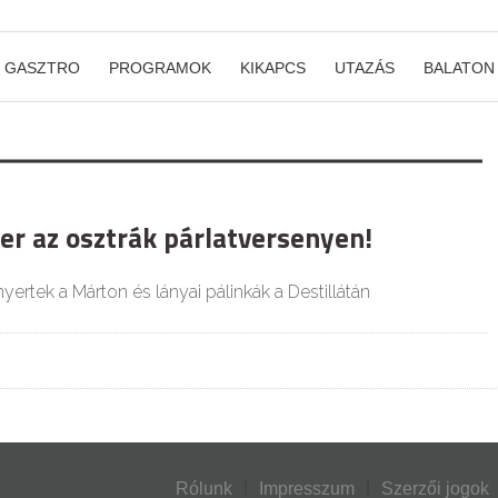
GASZTRO
PROGRAMOK
KIKAPCS
UTAZÁS
BALATON
er az osztrák párlatversenyen!
ertek a Márton és lányai pálinkák a Destillátán
Rólunk
Impresszum
Szerzői jogok