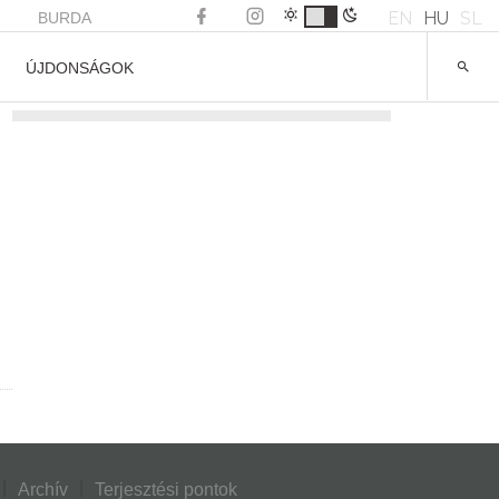
EN
HU
SL
BURDA
ÚJDONSÁGOK
Archív
Terjesztési pontok