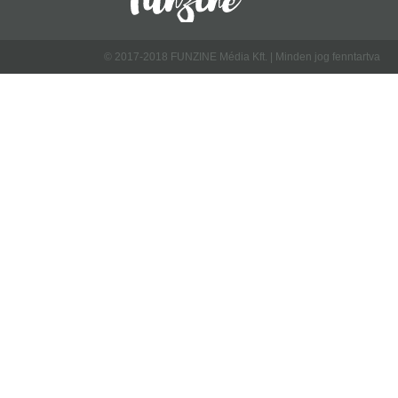
© 2017-2018 FUNZINE Média Kft. | Minden jog fenntartva