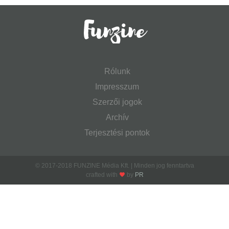
Rólunk
Impresszum
Szerzői jogok
Archív
Terjesztési pontok
© 2017-2018 FUNZINE Média Kft. | Minden jog fenntartva
crafted with
by
PR