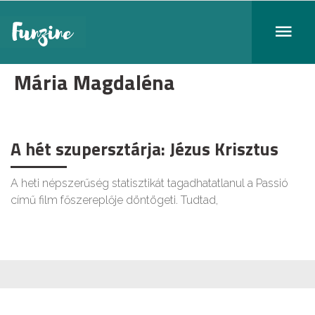
Mária Magdaléna
A hét szupersztárja: Jézus Krisztus
A heti népszerűség statisztikát tagadhatatlanul a Passió
című film főszereplője döntögeti. Tudtad,