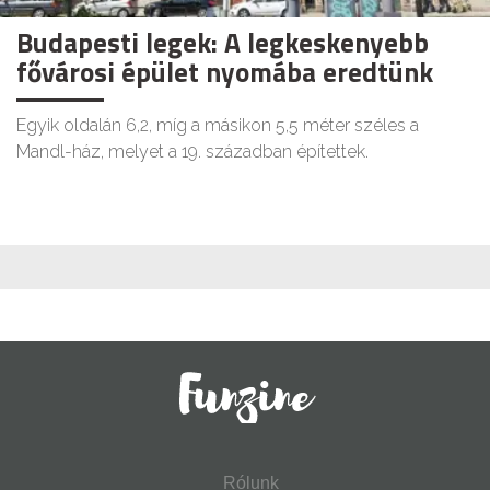
Budapesti legek: A legkeskenyebb
fővárosi épület nyomába eredtünk
Egyik oldalán 6,2, míg a másikon 5,5 méter széles a
Mandl-ház, melyet a 19. században építettek.
Rólunk