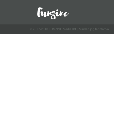
© 2017-2018 FUNZINE Média Kft. | Minden jog fenntartva