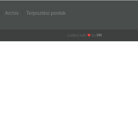
Archív
Terjesztési pontok
crafted with
by
PR