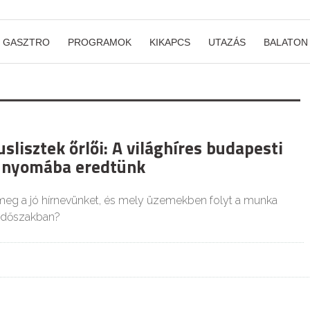
GASZTRO
PROGRAMOK
KIKAPCS
UTAZÁS
BALATON
uslisztek őrlői: A világhíres budapesti
 nyomába eredtünk
meg a jó hírnevünket, és mely üzemekben folyt a munka
 időszakban?