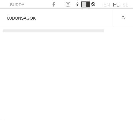
EN
HU
SL
BURDA
ÚJDONSÁGOK