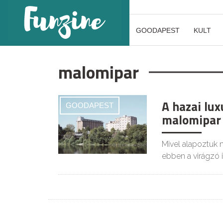
GOODAPEST
KULT
malomipar
A hazai lux
GOODAPEST
malomipar
Mivel alapoztuk 
ebben a virágzó