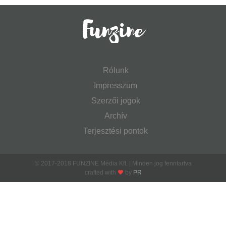
Rólunk
Impresszum
Szerzői jogok
Archív
Terjesztési pontok
© 2017-2018 FUNZINE Média Kft. | Minden jog fenntartva
crafted with
by
PR