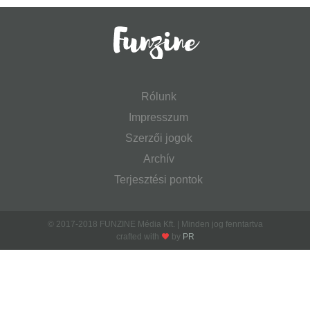
Rólunk
Impresszum
Szerzői jogok
Archív
Terjesztési pontok
© 2017-2018 FUNZINE Média Kft. | Minden jog fenntartva
crafted with
by
PR