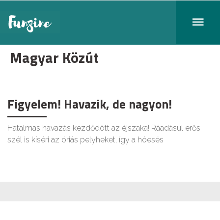
Magyar Közút
Figyelem! Havazik, de nagyon!
Hatalmas havazás kezdődött az éjszaka! Ráadásul erős
szél is kíséri az óriás pelyheket, így a hóesés