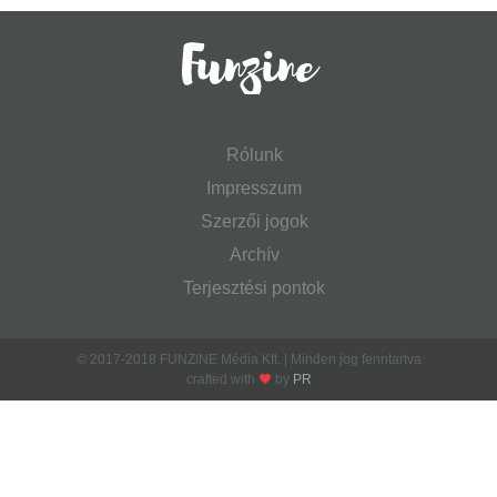
Rólunk
Impresszum
Szerzői jogok
Archív
Terjesztési pontok
© 2017-2018 FUNZINE Média Kft. | Minden jog fenntartva
crafted with
by
PR