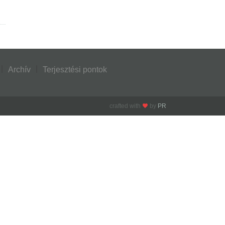
Archív
Terjesztési pontok
crafted with
by
PR