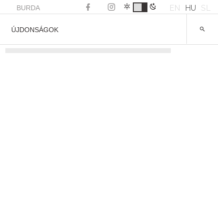
EN
HU
SL
BURDA
ÚJDONSÁGOK