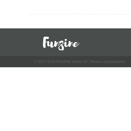
© 2017-2018 FUNZINE Média Kft. | Minden jog fenntartva