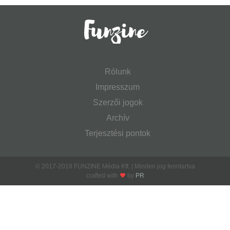
Rólunk
Impresszum
Szerzői jogok
Archív
Terjesztési pontok
© 2017-2018 FUNZINE Média Kft. | Minden jog fenntartva
crafted with
by
PR