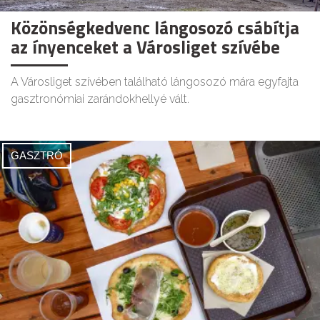
Közönségkedvenc lángosozó csábítja
az ínyenceket a Városliget szívébe
A Városliget szívében található lángosozó mára egyfajta
gasztronómiai zarándokhellyé vált.
GASZTRÓ