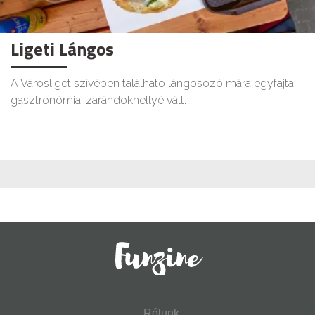
Ligeti Lángos
A Városliget szívében található lángosozó mára egyfajta
gasztronómiai zarándokhellyé vált.
Rólunk