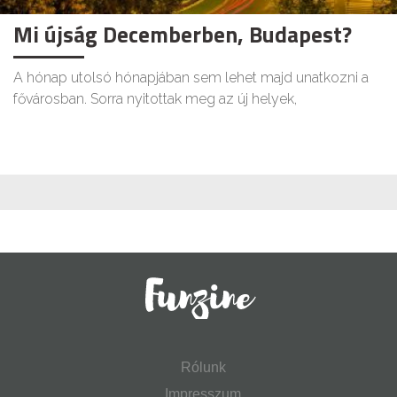
Mi újság Decemberben, Budapest?
A hónap utolsó hónapjában sem lehet majd unatkozni a
fővárosban. Sorra nyitottak meg az új helyek,
Rólunk
Impresszum