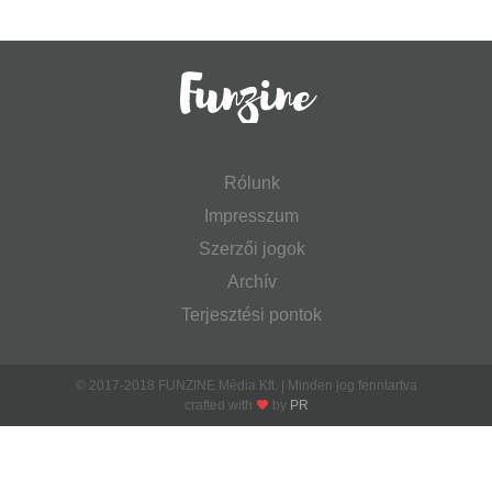
Rólunk
Impresszum
Szerzői jogok
Archív
Terjesztési pontok
© 2017-2018 FUNZINE Média Kft. | Minden jog fenntartva
crafted with
by
PR