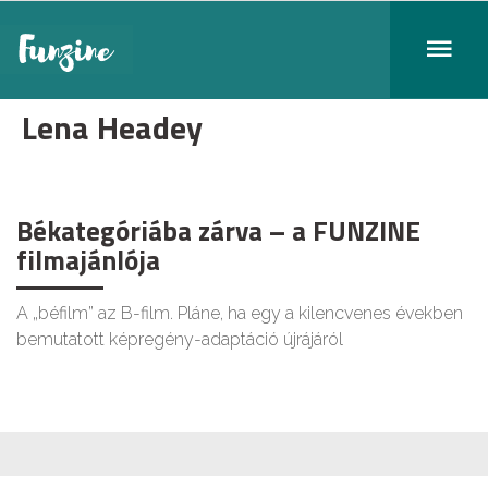
Lena Headey
Békategóriába zárva – a FUNZINE
filmajánlója
A „béfilm” az B-film. Pláne, ha egy a kilencvenes években
bemutatott képregény-adaptáció újrájáról