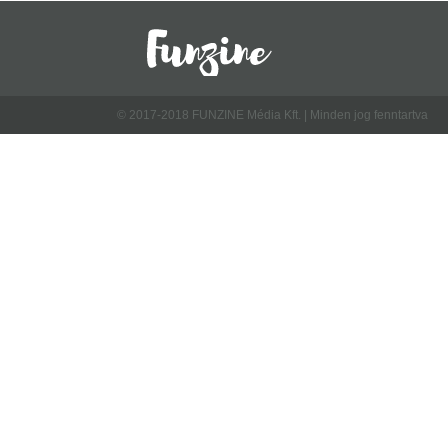
© 2017-2018 FUNZINE Média Kft. | Minden jog fenntartva