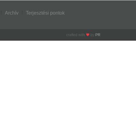
Archív
Terjesztési pontok
crafted with
by
PR