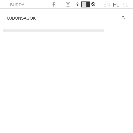
EN
HU
SL
BURDA
ÚJDONSÁGOK