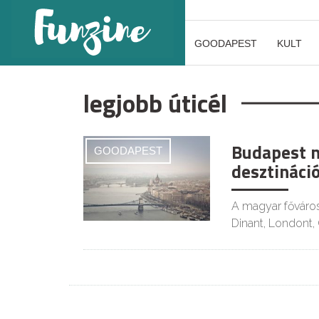
GOODAPEST
KULT
legjobb úticél
Budapest n
GOODAPEST
desztináció
A magyar főváros 
Dinant, Londont, 