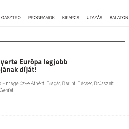
GASZTRO
PROGRAMOK
KIKAPCS
UTAZÁS
BALATON
yerte Európa legjobb
jának díját!
– megelőzve Athént, Bragát, Berlint, Bécset, Brüsszelt,
Genfet,