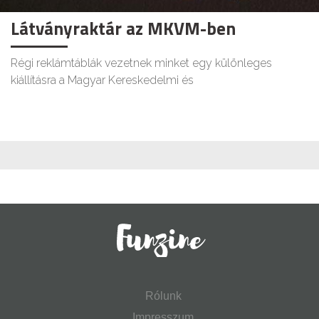
Látványraktár az MKVM-ben
Régi reklámtáblák vezetnek minket egy különleges
kiállításra a Magyar Kereskedelmi és
Rólunk
Impresszum