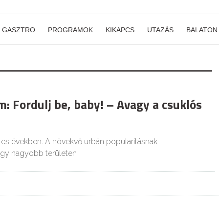
GASZTRO
PROGRAMOK
KIKAPCS
UTAZÁS
BALATON
: Fordulj be, baby! – Avagy a csuklós
-es években. A növekvő urbán popularitásnak
ogy nagyobb területen