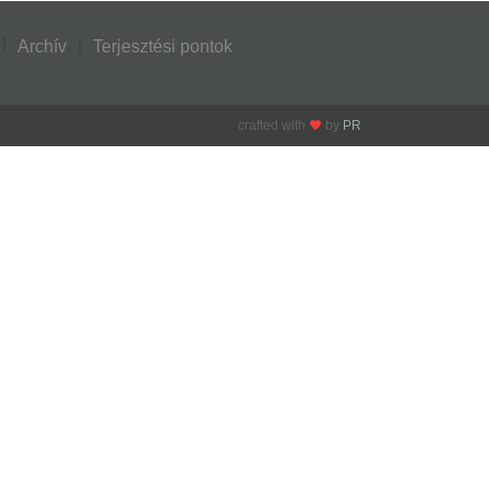
Archív
Terjesztési pontok
crafted with
by
PR