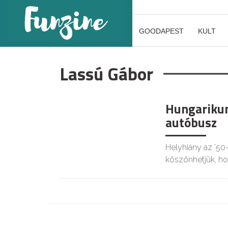
GOODAPEST
KULT
Lassú Gábor
Hungarikum
autóbusz
Helyhiány az ’50
köszönhetjük, h