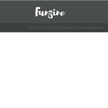
© 2017-2018 FUNZINE Média Kft. | Minden jog fenntartva