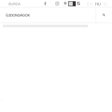
EN
HU
SL
BURDA
ÚJDONSÁGOK