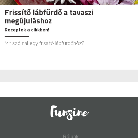
Frissítő lábfürdő a tavaszi
megújuláshoz
Receptek a cikkben!
Mit szólnál egy frissítő lábfürdőhöz?
Rólunk