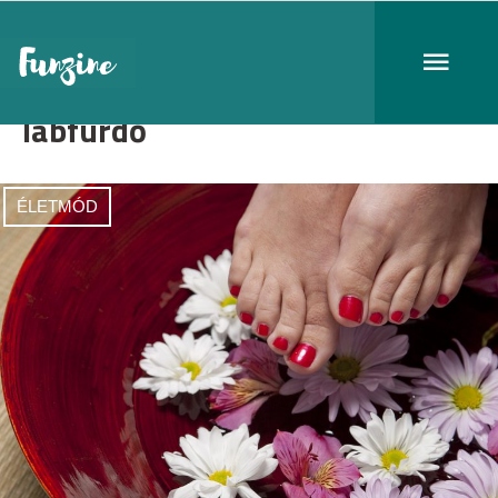
lábfürdő
ÉLETMÓD