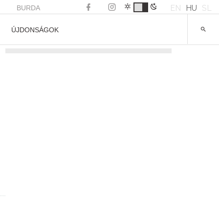
EN
HU
SL
BURDA
ÚJDONSÁGOK