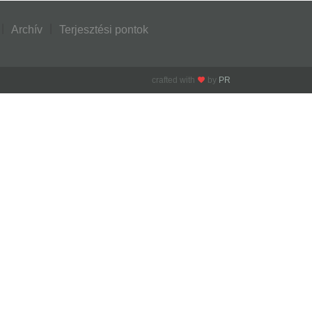
Archív
Terjesztési pontok
crafted with
by
PR