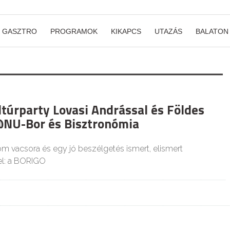
GASZTRO
PROGRAMOK
KIKAPCS
UTAZÁS
BALATON
túrparty Lovasi Andrással és Földes
@NU-Bor és Bisztronómia
om vacsora és egy jó beszélgetés ismert, elismert
l: a BORIGO