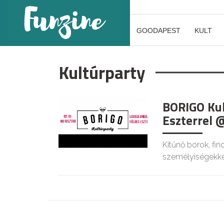
GOODAPEST
KULT
Kultúrparty
BORIGO Kul
Eszterrel 
Kitűnő borok, fin
személyiségekke