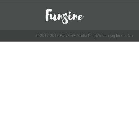
© 2017-2018 FUNZINE Média Kft. | Minden jog fenntartva