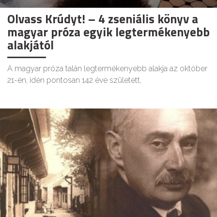
Olvass Krúdyt! – 4 zseniális könyv a
magyar próza egyik legtermékenyebb
alakjától
A magyar próza talán legtermékenyebb alakja az október
21-én, idén pontosan 142 éve született,