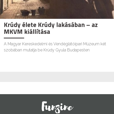
Krúdy élete Krúdy lakásában – az
MKVM kiállítása
A Magyar Kereskedelmi és Vendéglátóipari Múzeum két
szobában mutatja be Krúdy Gyula Budapesten