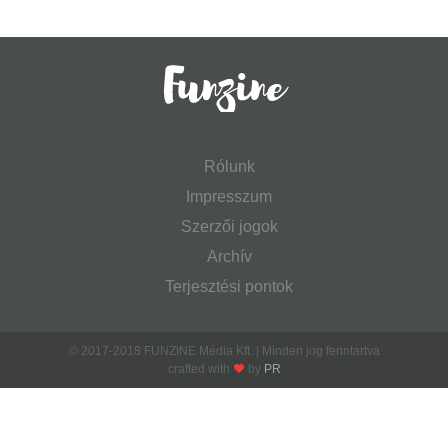
Rólunk
Impresszum
Szerzői jogok
Archív
Terjesztési pontok
© 2017-2018 FUNZINE Média Kft. | Minden jog fenntartva
crafted with
by
PR