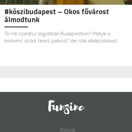
#köszibudapest – Okos fővárost
álmodtunk
Te mit szeretsz legjobban Budapestben? Melyik a
kedvenc utcád, tered, parkod? Van róla elképzelésed,
Rólunk