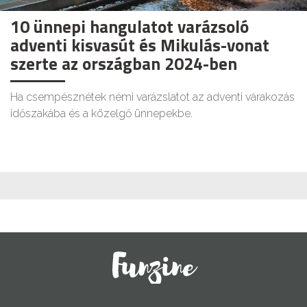
10 ünnepi hangulatot varázsoló
adventi kisvasút és Mikulás-vonat
szerte az országban 2024-ben
Ha csempésznétek némi varázslatot az adventi várakozás
időszakába és a közelgő ünnepekbe.