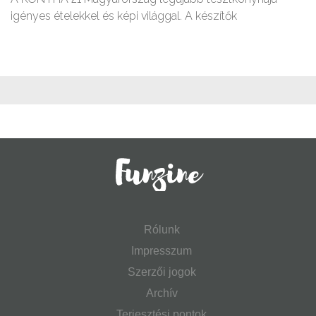
igényes ételekkel és képi világgal. A készítők
Rólunk
Impresszum
Szerzői jogok
Archív
Terjesztési pontok