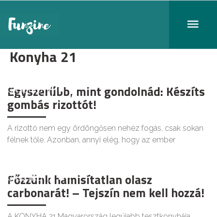
Konyha 21
Egyszerűbb, mint gondolnád: Készíts
GASZTRO
gombás rizottót!
A rizottó nem egy ördöngősen nehéz fogás, csak sokan
félnek tőle. Azonban, annyi elég, hogy az ember
Főzzünk hamisítatlan olasz
GASZTRO
carbonarát! – Tejszín nem kell hozzá!
A KONYHA 21 Magyarország legújabb tesztkonyhája