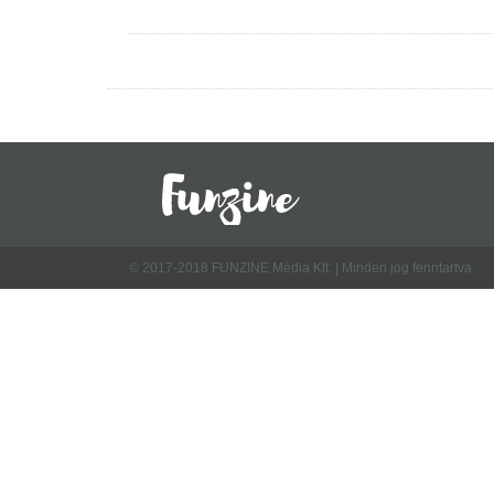
© 2017-2018 FUNZINE Média Kft. | Minden jog fenntartva