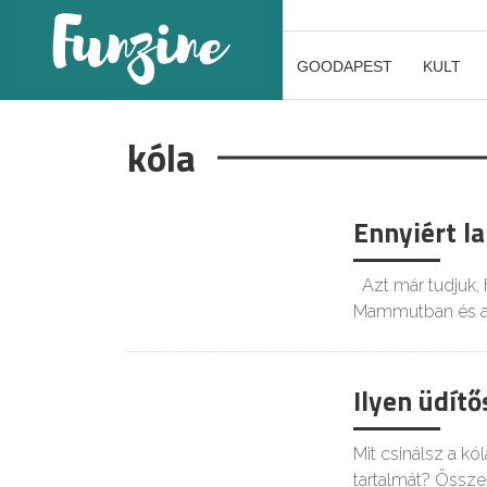
GOODAPEST
KULT
kóla
Ennyiért l
GOODAPEST
Azt már tudjuk, 
Mammutban és 
Ilyen üdít
KIKAPCS
Mit csinálsz a k
tartalmát? Össze