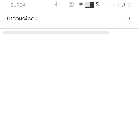
EN
HU
SL
BURDA
ÚJDONSÁGOK