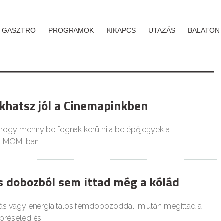
GASZTRO
PROGRAMOK
KIKAPCS
UTAZÁS
BALATON
akhatsz jól a Cinemapinkben
hogy mennyibe fognak kerülni a belépőjegyek a
a MOM-ban
ős dobozból sem ittad még a kólád
ólás vagy energiaitalos fémdobozoddal, miután megittad a
préseled és