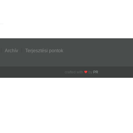
Archív
Terjesztési pontok
crafted with
by
PR