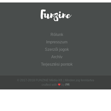
Rólunk
Impresszum
Szerzői jogok
Archív
Terjesztési pontok
© 2017-2018 FUNZINE Média Kft. | Minden jog fenntartva
crafted with
by
PR