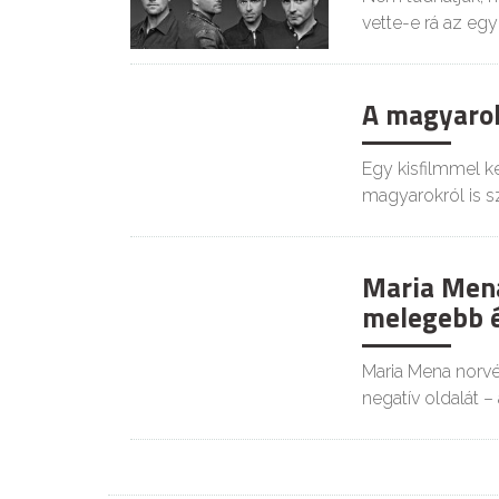
vette-e rá az egy
A magyarok
Egy kisfilmmel k
magyarokról is sz
Maria Mena
melegebb é
Maria Mena norv
negatív oldalát –