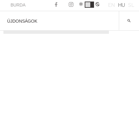
EN
HU
SL
BURDA
ÚJDONSÁGOK