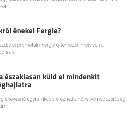
kor
ról énekel Fergie?
ezdte el promotálni Fergie új lemezét, melyben a
ó esik.
 északiasan küld el mindenkit
ghajlatra
ég énekesnő egyre inkább érezheti a növekvő népszerűség
 ám