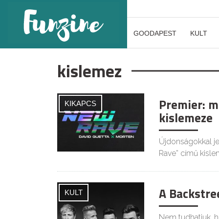
GOODAPEST
KULT
kislemez
Premier: m
KIKAPCS
kislemeze
Újdonságokkal je
Rave” című kisl
A Backstree
KULT
Nem tudhatjuk, h