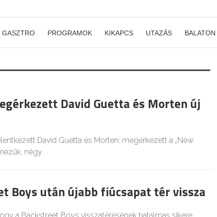
GASZTRO
PROGRAMOK
KIKAPCS
UTAZÁS
BALATON
egérkezett David Guetta és Morten új
lentkezett David Guetta és Morten: megérkezett a „New
emezük, négy
t Boys után újabb fiúcsapat tér vissza
ogy a Backstreet Boys visszatérésének hatalmas sikere