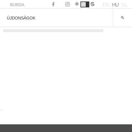
EN
HU
SL
BURDA
ÚJDONSÁGOK