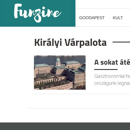
GOODAPEST
KULT
Királyi Várpalota
A sokat áté
Gasztronómiai fes
országunk legn