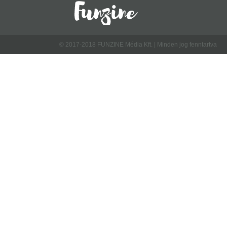
© 2017-2018 FUNZINE Média Kft. | Minden jog fenntartva