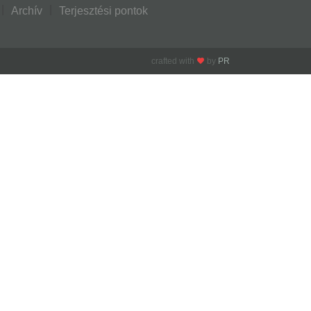
Archív
Terjesztési pontok
crafted with
by
PR