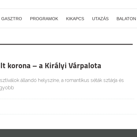
GASZTRO
PROGRAMOK
KIKAPCS
UTAZÁS
BALATON
lt korona – a Királyi Várpalota
ztiválok állandó helyszíne, a romantikus séták sztárja és
agyobb