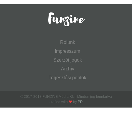
Rólunk
Impresszum
Szerzői jogok
Archív
Terjesztési pontok
© 2017-2018 FUNZINE Média Kft. | Minden jog fenntartva
crafted with
by
PR