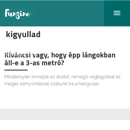
kigyullad
Kíváncsi vagy, hogy épp lángokban
GOODAPEST
áll-e a 3-as metró?
Mindannyian ismerjük az érzést: remegő végtagokkal és
magas vérnyomással szállunk be a hangosan