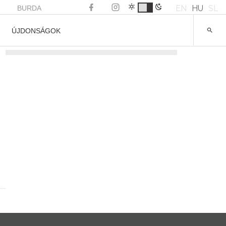
EN
HU
SL
BURDA
ÚJDONSÁGOK