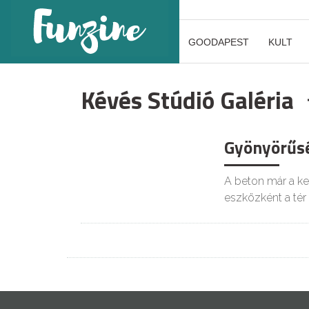
GOODAPEST
KULT
Kévés Stúdió Galéria
Gyönyörűs
A beton már a kez
eszközként a tér 