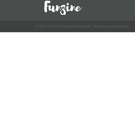
© 2017-2018 FUNZINE Média Kft. | Minden jog fenntartva