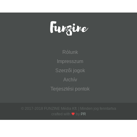
Rólunk
Impresszum
Szerzői jogok
Archív
Terjesztési pontok
© 2017-2018 FUNZINE Média Kft. | Minden jog fenntartva
crafted with
by
PR