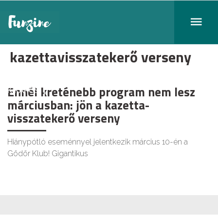
kazettavisszatekerő verseny
Ennél kreténebb program nem lesz
KIKAPCS
márciusban: jön a kazetta-
visszatekerő verseny
Hiánypótló eseménnyel jelentkezik március 10-én a
Gödör Klub! Gigantikus